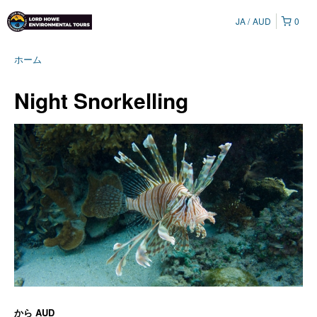
JA
AUD
0
ホーム
Night Snorkelling
から
AUD