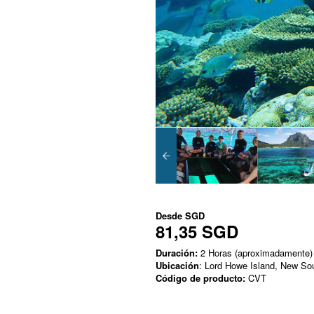
Desde
SGD
81,35 SGD
Duración:
2 Horas (aproximadamente)
Ubicación
: Lord Howe Island, New So
Código de producto:
CVT