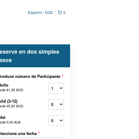
Español
SGD
0
eserve en dos simples
asos
troduce número de Participants
*
ulto
sde
81,35 SGD
ild (3-12)
sde
45,20 SGD
ebé
sde
0,00 AU$
leccione una fecha
*