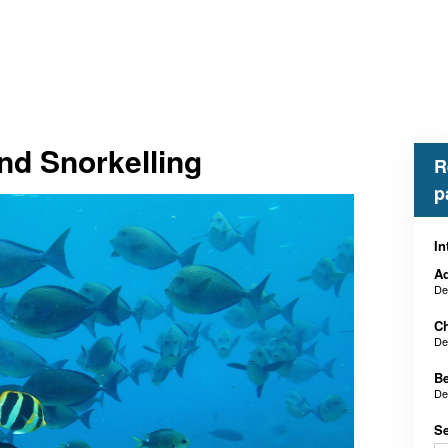
nd Snorkelling
R
p
In
Ad
De
Ch
De
B
De
Se