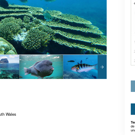
uth Wales
Te
de
un