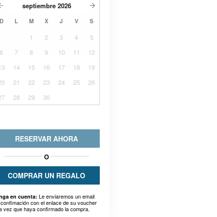
septiembre
2026
D
L
M
X
J
V
S
1
2
3
4
5
6
7
8
9
10
11
12
13
14
15
16
17
18
19
20
21
22
23
24
25
26
27
28
29
30
RESERVAR AHORA
O
COMPRAR UN REGALO
Le enviaremos un email
nga en cuenta:
 confimación con el enlace de su voucher
a vez que haya confirmado la compra.