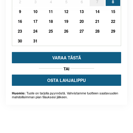
2
3
4
5
6
7
8
9
10
11
12
13
14
15
16
17
18
19
20
21
22
23
24
25
26
27
28
29
30
31
VARAA TÄSTÄ
TAI
OSTA LAHJALIPPU
Tuote on tarjolla pyynnöstä. Vahvistamme tuotteen saatavuuden
Huomio:
mahdollisimman pian tilauksesi jälkeen.