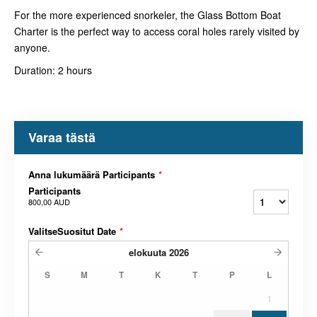
For the more experienced snorkeler, the Glass Bottom Boat
Charter is the perfect way to access coral holes rarely visited by
anyone.
Duration: 2 hours
Varaa tästä
Anna lukumäärä Participants
*
Participants
800,00 AUD
ValitseSuositut Date
*
elokuuta
2026
S
M
T
K
T
P
L
1