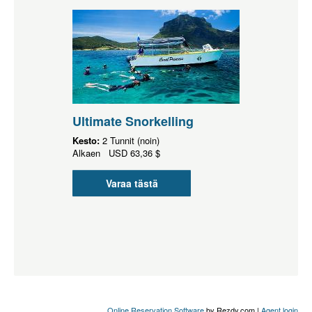
Ultimate Snorkelling
Kesto:
2 Tunnit (noin)
Alkaen
USD
63,36 $
Varaa tästä
Online Reservation Software
by Rezdy.com |
Agent login