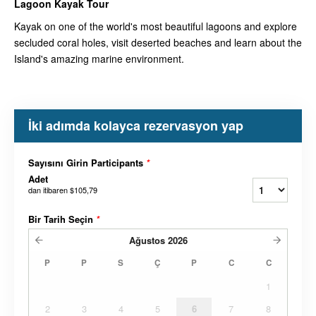
Lagoon Kayak
Tour
Kayak on one of the world's most beautiful lagoons and explore
secluded coral holes, visit deserted beaches and learn about the
Island's amazing marine environment.
İki adımda kolayca rezervasyon yap
Sayısını Girin Participants
*
Adet
dan itibaren
$105,79
Bir Tarih Seçin
*
Ağustos
2026
P
P
S
Ç
P
C
C
1
2
3
4
5
6
7
8