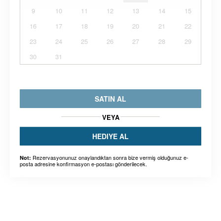
9
10
11
12
13
14
15
16
17
18
19
20
21
22
23
24
25
26
27
28
29
30
31
SATIN AL
VEYA
HEDIYE AL
Rezervasyonunuz onaylandıktan sonra bize vermiş olduğunuz e-
Not:
posta adresine konfirmasyon e-postası gönderilecek.