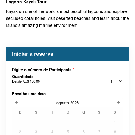
Lagoon Kayak
Tour
Kayak on one of the world's most beautiful lagoons and explore
secluded coral holes, visit deserted beaches and learn about the
Island's amazing marine environment.
Iniciar a reserva
Digite o número de Participants
*
Quantidade
Desde
AU$ 150,00
Escolha uma data
*
agosto
2026
D
S
T
Q
Q
S
S
1
2
3
4
5
6
7
8