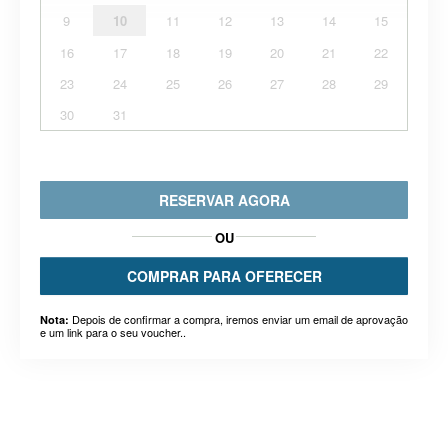
9
10
11
12
13
14
15
16
17
18
19
20
21
22
23
24
25
26
27
28
29
30
31
RESERVAR AGORA
OU
COMPRAR PARA OFERECER
Depois de confirmar a compra, iremos enviar um email de aprovação
Nota:
e um link para o seu voucher..